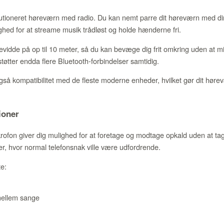
lutioneret høreværn med radio. Du kan nemt parre dit høreværn med di
ghed for at streame musik trådløst og holde hænderne fri.
idde på op til 10 meter, så du kan bevæge dig frit omkring uden at mi
tter endda flere Bluetooth-forbindelser samtidig.
også kompatibilitet med de fleste moderne enheder, hvilket gør dit høre
ioner
ofon giver dig mulighed for at foretage og modtage opkald uden at tag
jøer, hvor normal telefonsnak ville være udfordrende.
te:
 mellem sange