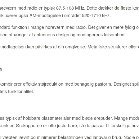
reværn med radio er typisk 87,5-108 MHz. Dette dækker de fleste komm
nkluderer også AM-modtagelse i området 520-1710 kHz.
dard funktion i mange høreværn med radio. Det giver en mere fyldig og
elsen afhænger af antennens design og modtagerens følsomhed.
dtagelsen kan påvirkes af din omgivelse. Metalliske strukturer eller 
n
ombinerer effektiv støjreduktion med behagelig pasform. Designet spill
ts funktionalitet.
es typisk af holdbare plastmaterialer med bløde ørepuder. Mange model
punkter. Ørekopperne er ofte justerbare, så de passer til forskellige hov
 vægten jævnt og minimerer belastningen ved langvarig brug. Nogle pr