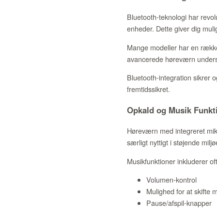
Bluetooth-teknologi har revo
enheder. Dette giver dig muli
Mange modeller har en rækkev
avancerede høreværn understø
Bluetooth-integration sikrer 
fremtidssikret.
Opkald og Musik Funkt
Høreværn med integreret mikr
særligt nyttigt i støjende mil
Musikfunktioner inkluderer of
Volumen-kontrol
Mulighed for at skifte
Pause/afspil-knapper