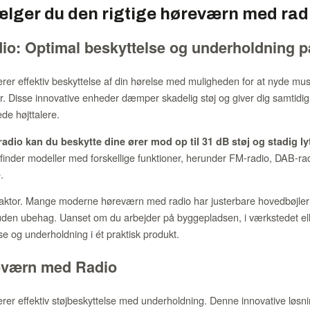
lger du den rigtige høreværn med rad
o: Optimal beskyttelse og underholdning p
r effektiv beskyttelse af din hørelse med muligheden for at nyde mus
er. Disse innovative enheder dæmper skadelig støj og giver dig samtidi
e højttalere.
dio kan du beskytte dine ører mod op til 31 dB støj og stadig lyt
finder modeller med forskellige funktioner, herunder FM-radio, DAB-ra
.
faktor. Mange moderne høreværn med radio har justerbare hovedbøjler
den ubehag. Uanset om du arbejder på byggepladsen, i værkstedet ell
e og underholdning i ét praktisk produkt.
reværn med Radio
r effektiv støjbeskyttelse med underholdning. Denne innovative løsnin