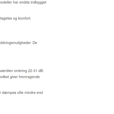
 modeller har endda indbygget
dtagelse og komfort.
oldningsmuligheder. De
gsværdien omkring 22-31 dB.
vilket giver fremragende
er dæmpes ofte mindre end