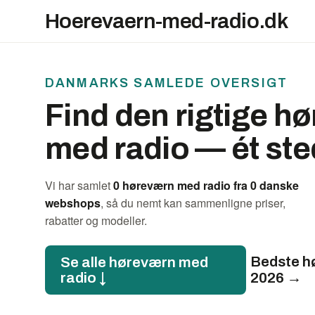
Hoerevaern-med-radio.dk
DANMARKS SAMLEDE OVERSIGT
Find den rigtige h
med radio — ét ste
Vi har samlet
0 høreværn med radio fra 0 danske
webshops
, så du nemt kan sammenligne priser,
rabatter og modeller.
Bedste h
Se alle høreværn med
radio ↓
2026 →