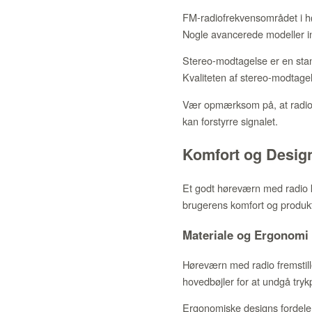
FM-radiofrekvensområdet i hø
Nogle avancerede modeller i
Stereo-modtagelse er en stan
Kvaliteten af stereo-modtag
Vær opmærksom på, at radiomo
kan forstyrre signalet.
Komfort og Desig
Et godt høreværn med radio k
brugerens komfort og produkte
Materiale og Ergonomi
Høreværn med radio fremstill
hovedbøjler for at undgå tryk
Ergonomiske designs fordeler