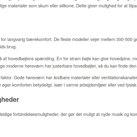
llige materialer som skum eller silikone. Dette giver mulighed for at til
 for langvarig bærekomfort. De fleste modeller vejer mellem 300-500 gr
ids brug.
af hovedbøjlens spænding. En for stram bøjle kan give hovedpine, men
ange moderne høreværn har justerbare hovedbøjler, så du kan finde den 
g faktor. Gode høreværn har åndbare materialer eller ventilationskanal
 øger komforten betydeligt, især i varme arbejdsmiljøer eller ved fysisk a
gheder
sidige forbindelsesmuligheder, der gør det muligt at nyde musik og ko