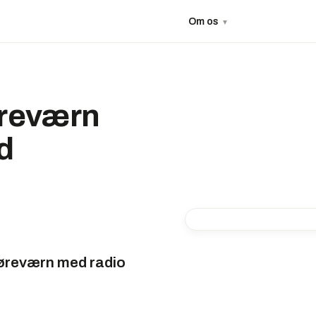
Om os
▼
øreværn
d
øreværn med radio