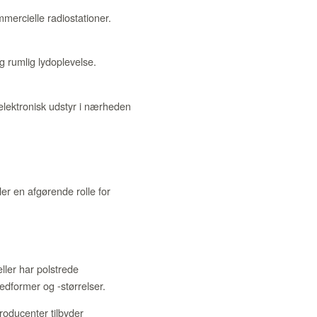
ercielle radiostationer.
 rumlig lydoplevelse.
elektronisk udstyr i nærheden
er en afgørende rolle for
ler har polstrede
edformer og -størrelser.
oducenter tilbyder