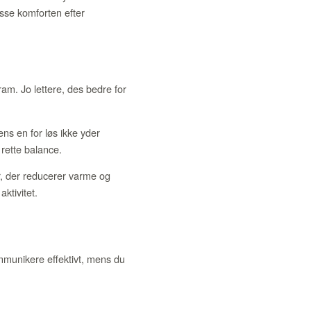
passe komforten efter
am. Jo lettere, des bedre for
s en for løs ikke yder
rette balance.
er, der reducerer varme og
ktivitet.
mmunikere effektivt, mens du