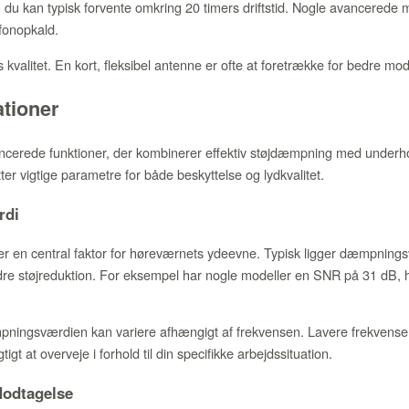
n du kan typisk forvente omkring 20 timers driftstid. Nogle avancerede
efonopkald.
 kvalitet. En kort, fleksibel antenne er ofte at foretrække for bedre mo
ationer
cerede funktioner, der kombinerer effektiv støjdæmpning med underh
ter vigtige parametre for både beskyttelse og lydkvalitet.
rdi
er en central faktor for høreværnets ydeevne. Typisk ligger dæmpnin
dre støjreduktion. For eksempel har nogle modeller en SNR på 31 dB, h
ingsværdien kan variere afhængigt af frekvensen. Lavere frekvens
tigt at overveje i forhold til din specifikke arbejdssituation.
Modtagelse