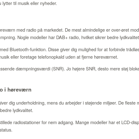
lytter til musik eller nyheder.
 høreværn med radio på markedet. De mest almindelige er over-øret mode
pning. Nogle modeller har DAB+ radio, hvilket sikrer bedre lydkvalitet
d Bluetooth-funktion. Disse giver dig mulighed for at forbinde trådløst
 musik eller foretage telefonopkald uden at fjerne høreværnet.
sende dæmpningsværdi (SNR). Jo højere SNR, desto mere støj bloker
io i høreværn
iver dig underholdning, mens du arbejder i støjende miljøer. De fleste
bedre lydkvalitet.
illede radiostationer for nem adgang. Mange modeller har et LCD-displ
status.