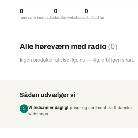
0
0
0
høreværn med radio
danske webshops
på tilbud nu
Alle høreværn med radio
(0)
Ingen produkter at vise lige nu — kig forbi igen snart.
Sådan udvælger vi
Vi indsamler dagligt
priser og sortiment fra 0 danske
1
webshops.