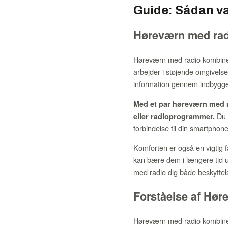
Guide: Sådan væ
Høreværn med radi
Høreværn med radio kombinere
arbejder i støjende omgivels
information gennem indbygged
Med et par høreværn med ra
Du 
eller radioprogrammer.
forbindelse til din smartphone
Komforten er også en vigtig 
kan bære dem i længere tid u
med radio dig både beskyttels
Forståelse af Hø
Høreværn med radio kombinere